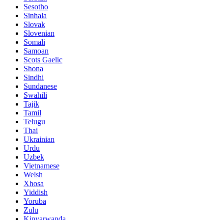
Sesotho
Sinhala
Slovak
Slovenian
Somali
Samoan
Scots Gaelic
Shona
Sindhi
Sundanese
Swahili
Tajik
Tamil
Telugu
Thai
Ukrainian
Urdu
Uzbek
Vietnamese
Welsh
Xhosa
Yiddish
Yoruba
Zulu
Kinyarwanda