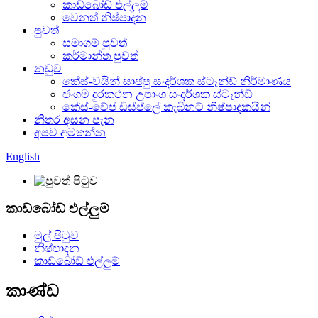
කාඩ්බෝඩ් එල්ලුම්
වෙනත් නිෂ්පාදන
පුවත්
සමාගම් පුවත්
කර්මාන්ත පුවත්
නඩුව
කේස්-වයින් සාප්පු සංදර්ශක ස්ටෑන්ඩ් නිර්මාණය
ජංගම දුරකථන උපාංග සංදර්ශක ස්ටෑන්ඩ්
කේස්-වේප් ඩිස්ප්ලේ කැබිනට් නිෂ්පාදකයින්
නිතර අසන පැන
අපව අමතන්න
English
කාඩ්බෝඩ් එල්ලුම්
මුල් පිටුව
නිෂ්පාදන
කාඩ්බෝඩ් එල්ලුම්
කාණ්ඩ