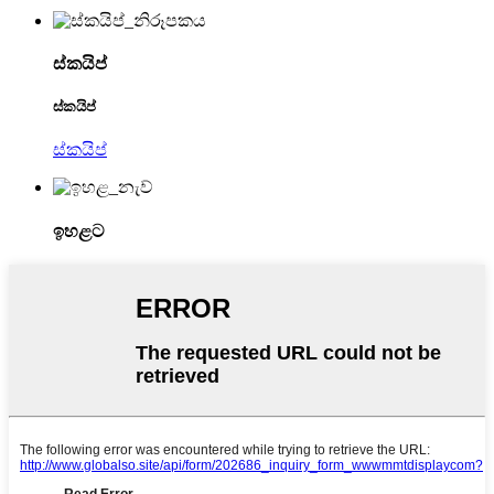
ස්කයිප්
ස්කයිප්
ස්කයිප්
ඉහළට