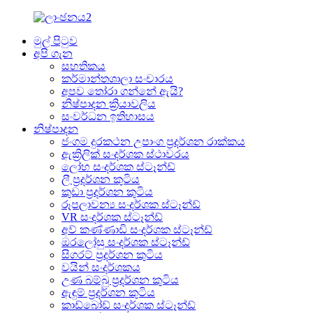
මුල් පිටුව
අපි ගැන
සහතිකය
කර්මාන්තශාලා සංචාරය
අපව තෝරා ගන්නේ ඇයි?
නිෂ්පාදන ක්‍රියාවලිය
සංවර්ධන ඉතිහාසය
නිෂ්පාදන
ජංගම දුරකථන උපාංග ප්‍රදර්ශන රාක්කය
ඇක්‍රිලික් සංදර්ශක ස්ථාවරය
ලෝහ සංදර්ශක ස්ටෑන්ඩ්
ලී ප්‍රදර්ශන කුටිය
කුඩා ප්‍රදර්ශන කුටිය
රූපලාවන්‍ය සංදර්ශක ස්ටෑන්ඩ්
VR සංදර්ශක ස්ටෑන්ඩ්
අව් කණ්ණාඩි සංදර්ශක ස්ටෑන්ඩ්
ඔරලෝසු සංදර්ශක ස්ටෑන්ඩ්
සිගරට් ප්‍රදර්ශන කුටිය
වයින් සංදර්ශකය
උණ බම්බු ප්‍රදර්ශන කුටිය
ඇඳුම් ප්‍රදර්ශන කුටිය
කාඩ්බෝඩ් සංදර්ශක ස්ටෑන්ඩ්