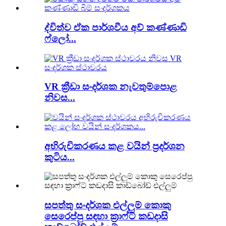
ද්විත්ව ඒක පාර්ශවීය අව් කණ්ණාඩි
ෆ්ලෝ...
VR ක්‍රීඩා සංදර්ශක නැවතුම්පොළ
නිවස...
අභිරුචිකරණය කළ වයින් ප්‍රදර්ශන
කුටිය...
සපත්තු සංදර්ශක එල්ලුම් කොකු
සෙරෙප්පු සඳහා ක්‍රාෆ්ට් කඩදාසි