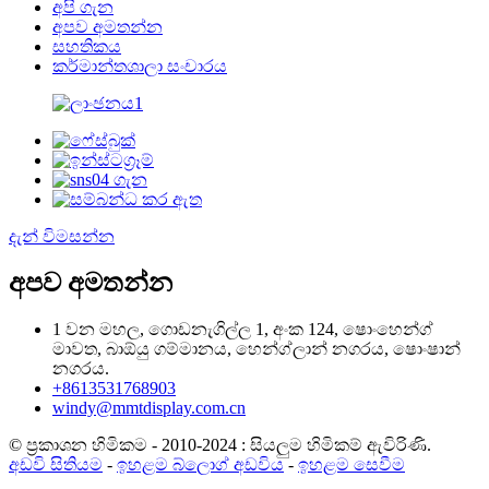
අපි ගැන
අපව අමතන්න
සහතිකය
කර්මාන්තශාලා සංචාරය
දැන් විමසන්න
අපව අමතන්න
1 වන මහල, ගොඩනැගිල්ල 1, අංක 124, ෂොංහෙන්ග්
මාවත, බාඕයු ගම්මානය, හෙන්ග්ලාන් නගරය, ෂොංෂාන්
නගරය.
+8613531768903
windy@mmtdisplay.com.cn
© ප්‍රකාශන හිමිකම - 2010-2024 : සියලුම හිමිකම් ඇවිරිණි.
අඩවි සිතියම
-
ඉහළම බ්ලොග් අඩවිය
-
ඉහළම සෙවීම