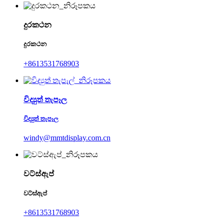
දුරකථන
දුරකථන
+8613531768903
විද්‍යුත් තැපෑල
විද්‍යුත් තැපෑල
windy@mmtdisplay.com.cn
වට්ස්ඇප්
වට්ස්ඇප්
+8613531768903