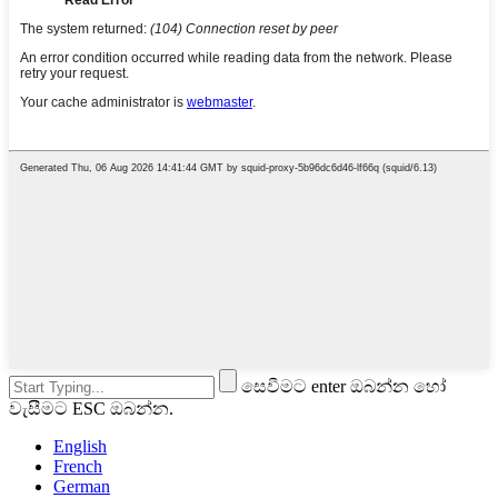
සෙවීමට enter ඔබන්න හෝ
වැසීමට ESC ඔබන්න.
English
French
German