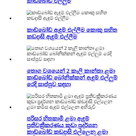
කාඩ්බෝඩ් එල්ලුම්
කාඩ්බෝඩ් ඇඳුම් එල්ලීම කොකු සහිත
කඩදාසි ඇඳුම් එල්ලීම
තොග වශයෙන් 2 කෑලි කාන්තා ළමා
කාඩ්බෝඩ් බෝනික්කන් ඇඳුම් එල්ලුම්
රෙදි සාප්පුව සඳහා
පරිසර හිතකාමී ළමා ඇඳුම්
ප්‍රතිචක්‍රීකරණය කුඩා ප්‍රදර්ශන
කාඩ්බෝඩ් කඩදාසි එල්ලෙන ළමා