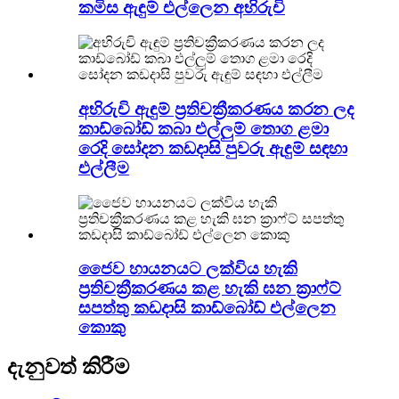
කමිස ඇඳුම් එල්ලෙන අභිරුචි
අභිරුචි ඇඳුම් ප්‍රතිචක්‍රීකරණය කරන ලද
කාඩ්බෝඩ් කබා එල්ලුම් තොග ළමා
රෙදි සෝදන කඩදාසි පුවරු ඇඳුම් සඳහා
එල්ලීම
ජෛව හායනයට ලක්විය හැකි
ප්‍රතිචක්‍රීකරණය කළ හැකි ඝන ක්‍රාෆ්ට්
සපත්තු කඩදාසි කාඩ්බෝඩ් එල්ලෙන
කොකු
දැනුවත් කිරීම