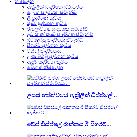
නිෂ්පාදන
ඇක්‍රිලික් සංදර්ශක ස්ථාවරය
ලෝහ සංදර්ශක ස්ටෑන්ඩ්
ලී ප්‍රදර්ශන කුටිය
කුඩා ප්‍රදර්ශන කුටිය
රූපලාවන්‍ය සංදර්ශක ස්ටෑන්ඩ්
අව් කණ්ණාඩි සංදර්ශක ස්ටෑන්ඩ්
ඔරලෝසු සංදර්ශක ස්ටෑන්ඩ්
සිගරට් ප්‍රදර්ශන කුටිය
වයින් සංදර්ශකය
උණ බම්බු ප්‍රදර්ශන කුටිය
ඇඳුම් ප්‍රදර්ශන කුටිය
වෙනත් නිෂ්පාදන
උසස් තත්ත්වයේ ඇක්‍රිලික් ඩිස්ප්ලේ...
වේප් ඩිස්ප්ලේ රාක්කය ඊ-සිගරට්...